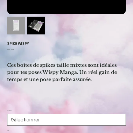
SPIKE WISPY
Prix
Prix
17,00 €
14,00 €
d’origine
promotionnel
Ces boîtes de spikes taille mixtes sont idéales
pour tes poses Wispy Manga. Un réel gain de
temps et une pose parfaite assurée.
Courbure
Taille