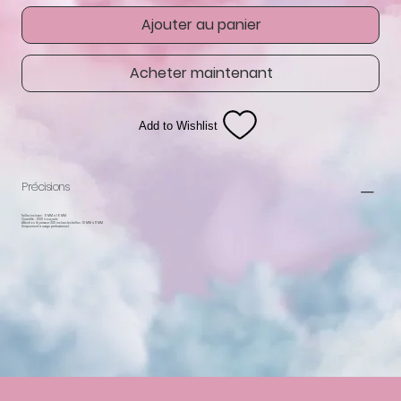
Ajouter au panier
Acheter maintenant
Add to Wishlist
Précisions
Tailles incluses : 9 MM à 16 MM
Quantité : 1000 bouquets
Attention l'épaisseur 20D inclues les tailles : 10 MM à 17 MM
Uniquement à usage professionnel.