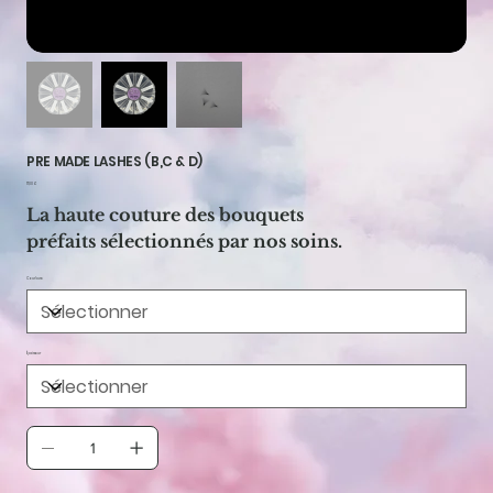
PRE MADE LASHES (B,C & D)
Prix
17,00 €
La haute couture des bouquets
préfaits sélectionnés par nos soins.
Courbure
Épaisseur