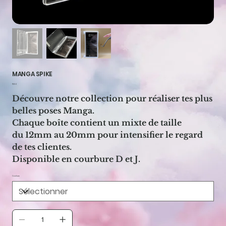
MANGA SPIKE
Prix
17,00 €
Découvre notre collection pour réaliser tes plus
belles poses Manga.
Chaque boîte contient un mixte de taille
du 12mm au 20mm pour intensifier le regard
de tes clientes.
Disponible en courbure D et J.
Courbure