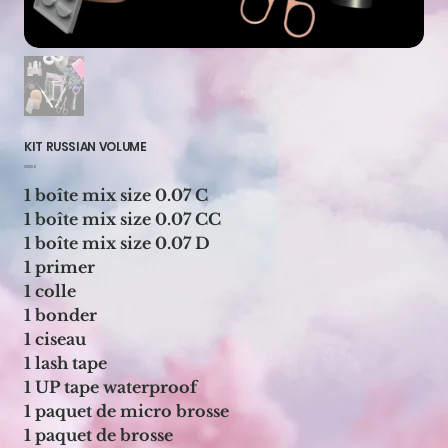
KIT RUSSIAN VOLUME
Prix
210,00 €
1 boîte mix size 0.07 C
1 boîte mix size 0.07 CC
1 boîte mix size 0.07 D
1 primer
1 colle
1 bonder
1 ciseau
1 lash tape
1 UP tape waterproof
1 paquet de micro brosse
1 paquet de brosse