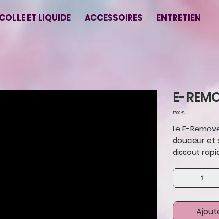
COLLE ET LIQUIDE
ACCESSOIRES
ENTRETIEN
E-REM
Prix
17,00 €
Le E-Remover
douceur et s
dissout rapi
Ajout