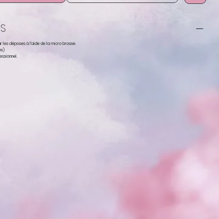
NS
r les déposes à l'aide de la micro brosse.
ns)
essionnel.