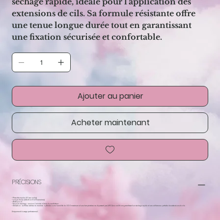
séchage rapide, idéale pour l'application des
extensions de cils. Sa formule résistante offre
une tenue longue durée tout en garantissant
une fixation sécurisée et confortable.
Ajouter au panier
Acheter maintenant
PRÉCISIONS
- Prises très rapide (0,5 secondes)
- Longue tenue (rétention 8 à 10 semaines)
- Waterproof
- Temps de séchage : environ 1 minute à l'aide du ventilateur
- Utilisation : La E-Glue s'utilise de manière optimale à une humidité de 65 % maximum et une température ne dépassant pas 24°C. Ces conditions garantissent un séchage rapide et une adhérence parfaite des extensions de cils.
Uniquement à usage professionnel.