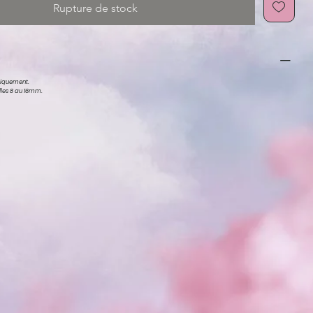
Rupture de stock
niquement.
illes 8 au 16mm.