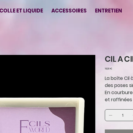
COLLE ET LIQUIDE
ACCESSOIRES
ENTRETIEN
CIL A CI
Prix
16,00 €
La boîte Cil
des poses si
En courbure
et raffinées 